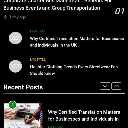
Corporate Charter Bus Manhattan : Benefits For
Before Buying
BUSINESS
Business Events and Group Transportation
01
GENARAL
1 day ago
1
Corporate Charter Bus Manhattan :
8
GENERAL
Benefits For Business Events and
The Hidden Costs of In-House IT
02
Why Certified Translation Matters for Businesses
Group Transportation
for Growing Businesses
TECH
and Individuals in the UK
BUSINESS
2
LIFESTYLE
03
Why Certified Translation Matters
Hellstar Clothing Trends Every Streetwear Fan
1
for Businesses and Individuals in
Should Know
Corporate Charter Bus Manhattan :
the UK
Benefits For Business Events and
GENERAL
Recent Posts
Group Transportation
TECH
3
Hellstar Clothing Trends Every
2
Streetwear Fan Should Know
Why Certified Translation Matters
for Businesses and Individuals in
LIFESTYLE
the UK
GENERAL