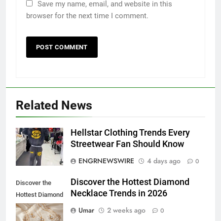
Save my name, email, and website in this
browser for the next time I comment.
Related News
Hellstar Clothing Trends Every
5
Streetwear Fan Should Know
5 Must-Have Clear Aligner
ENGRNEWSWIRE
4 days ago
0
Accessories That Make Daily Wear
Simpler
GENARAL
Discover the Hottest Diamond
Discover the
Necklace Trends in 2026
Hottest Diamond
6
Necklace
Umar
2 weeks ago
0
How to Transcribe Video to Text
Trends in 2026