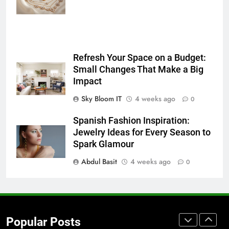
for Social Media Marketing in 2026
BUSINESS
TECH
7
Refresh Your Space on a Budget:
Everything You Should Know
Small Changes That Make a Big
Before Buying
Impact
GENARAL
Sky Bloom IT
4 weeks ago
0
8
Spanish Fashion Inspiration:
The Hidden Costs of In-House IT
Jewelry Ideas for Every Season to
for Growing Businesses
Spark Glamour
BUSINESS
Abdul Basit
4 weeks ago
0
1
Corporate Charter Bus Manhattan :
Benefits For Business Events and
Popular Posts
Group Transportation
TECH