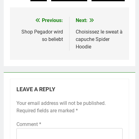
Previous:
Next:
Post
navigation
Shop Pegador wird
Choisissez le sweat à
so beliebt
capuche Spider
Hoodie
LEAVE A REPLY
Your email address will not be published.
Required fields are marked
*
Comment
*