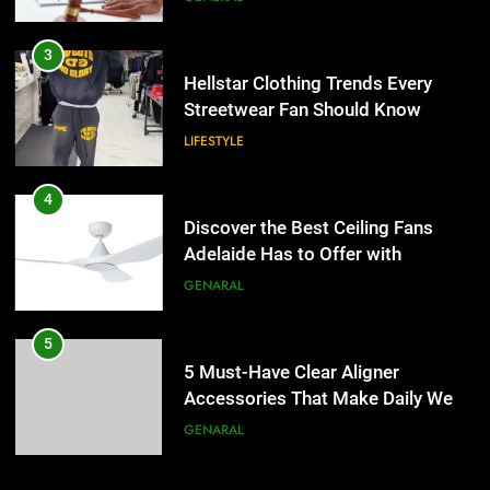
4
Discover the Best Ceiling Fans
3
Adelaide Has to Offer with
Hellstar Clothing Trends Every
Lightspot
Streetwear Fan Should Know
GENARAL
LIFESTYLE
5
5 Must-Have Clear Aligner
4
Accessories That Make Daily Wear
Discover the Best Ceiling Fans
Simpler
Adelaide Has to Offer with
GENARAL
Lightspot
GENARAL
6
How to Transcribe Video to Text
5
for Social Media Marketing in 2026
5 Must-Have Clear Aligner
Accessories That Make Daily Wear
BUSINESS
TECH
Simpler
GENARAL
7
Everything You Should Know
6