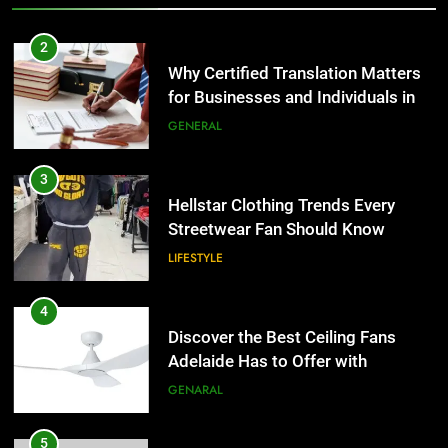
2
Why Certified Translation Matters
for Businesses and Individuals in
the UK
GENERAL
3
Hellstar Clothing Trends Every
Streetwear Fan Should Know
LIFESTYLE
4
Discover the Best Ceiling Fans
Adelaide Has to Offer with
Lightspot
GENARAL
5